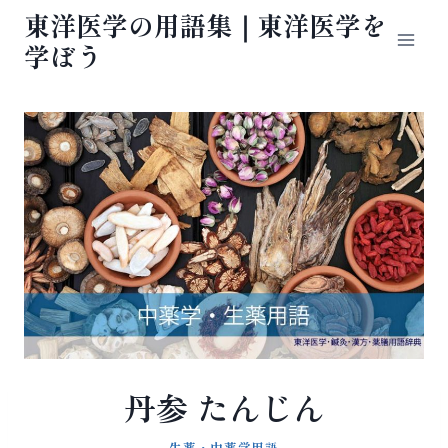
内
東洋医学の用語集｜東洋医学を
容
学ぼう
を
ス
キ
ッ
プ
丹参 たんじん
生薬・中薬学用語