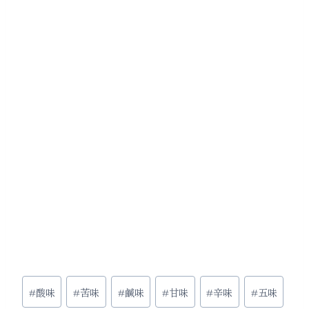
投
#
酸味
#
苦味
#
鹹味
#
甘味
#
辛味
#
五味
稿