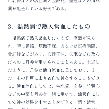
に乳香などの活血薬と金銀花、連翹などの清熱
薬を配伍している好例である。
3．温熱病で熱入営血したもの
温熱病で熱入営血したもので、高熱が見ら
れ、時に譫語、煩躁不寐、あるいは斑疹隠隠、
舌紅絳などがあり、心悸征忡、失眠などに及ん
だものに丹参が用いられることもある。上述し
たように、丹参は活血涼血に長じており、ま
た、その作用により養血安神をすることもでき
る。活血涼血としては、生地黄、玄参、竹葉心
などの中薬と丹参を一緒に用いて、涼営血にし
て安神の効果を出すことができる（例：清営