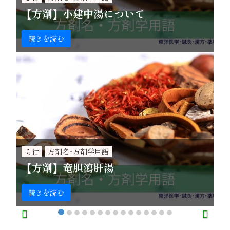
【方剤】小建中湯について
続きを読む
ら行
方剤名･方剤学用語
【方剤】竜胆瀉肝湯
続きを読む