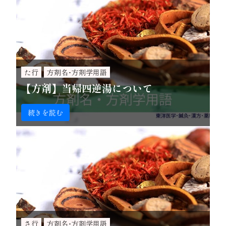
た行
方剤名･方剤学用語
【方剤】当帰四逆湯について
続きを読む
さ行
方剤名･方剤学用語