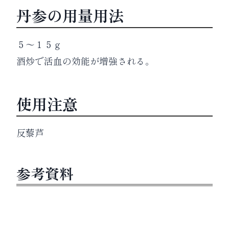
丹参の用量用法
５～１５ｇ
酒炒で活血の効能が増強される。
使用注意
反藜芦
参考資料