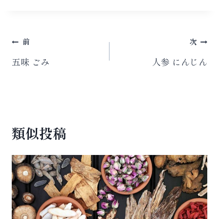
タ
グ:
投
前
次
稿
五味 ごみ
人参 にんじん
ナ
ビ
ゲ
類似投稿
ー
シ
ョ
ン