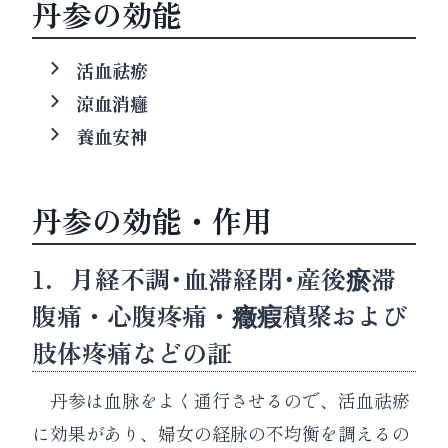
丹参の効能
活血祛瘀
涼血消癰
養血安神
丹参の効能・作用
1．月経不調･血滞経閉･産後瘀滞
腹痛・心腹疼痛・癥瘕積聚および
肢体疼痛などの証
丹参は血脉をよく通行させるので、活血祛瘀
に効果があり、婦女の経脉の不均衡を調えるの