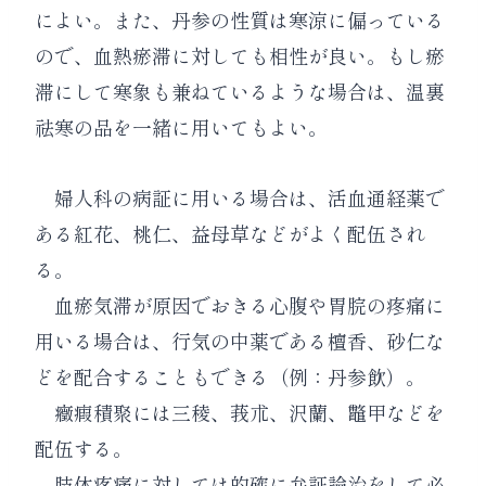
によい。また、丹参の性質は寒涼に偏っている
ので、血熱瘀滞に対しても相性が良い。もし瘀
滞にして寒象も兼ねているような場合は、温裏
祛寒の品を一緒に用いてもよい。
婦人科の病証に用いる場合は、活血通経薬で
ある紅花、桃仁、益母草などがよく配伍され
る。
血瘀気滞が原因でおきる心腹や胃脘の疼痛に
用いる場合は、行気の中薬である檀香、砂仁な
どを配合することもできる（例：丹参飲）。
癥瘕積聚には三稜、莪朮、沢蘭、鼈甲などを
配伍する。
肢体疼痛に対しては的確に弁証論治をして必