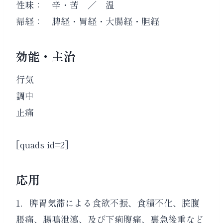
性味： 辛・苦 ／ 温
帰経： 脾経・胃経・大腸経・胆経
効能・主治
行気
調中
止痛
[quads id=2]
応用
1．
脾胃気滞による食欲不振、食積不化、脘腹
脹痛、腸鳴泄瀉、及び下痢腹痛、裏急後重など