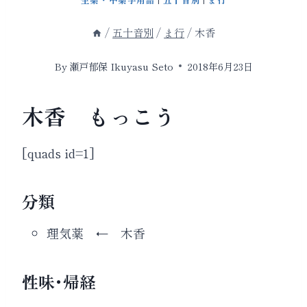
/
五十音別
/
ま行
/
木香
By
瀬戸郁保 Ikuyasu Seto
2018年6月23日
木香 もっこう
[quads id=1]
分類
理気薬 ←
木香
性味･帰経