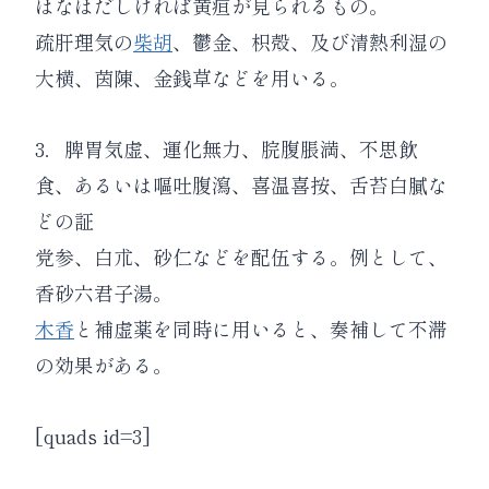
はなはだしければ黄疸が見られるもの。
疏肝理気の
柴胡
、
鬱金
、
枳殻
、及び清熱利湿の
大横
、
茵陳
、
金銭草
などを用いる。
3．
脾胃気虚、運化無力、脘腹脹満、不思飲
食、あるいは嘔吐腹瀉、喜温喜按、舌苔白膩な
どの証
党参
、
白朮
、
砂仁
などを配伍する。例として、
香砂六君子湯
。
木香
と補虚薬を同時に用いると、奏補して不滞
の効果がある。
[quads id=3]