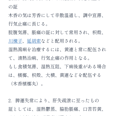
の証
木香の気は芳香にして辛散温通し、調中宣滞、
行気止痛に長じる。
脘腹気滞、脹痛の証に対して常用され、
枳殻
、
川楝子
、
延胡索
などと配用される。
湿熱瀉痢を治療するには、
黄連
と常に配伍され
て、清熱治痢、行気止痛の作用となる。
もし食積気滞、湿熱互阻、下痢後重がある場合
は、
檳榔
、
枳殻
、
大横
、
黄連
などを配伍する
（
木香檳榔丸
）。
2．
脾運失常により、肝失疏泄に至ったもの
証としては、湿熱鬱蒸、脇肋脹痛、口苦苔黄、