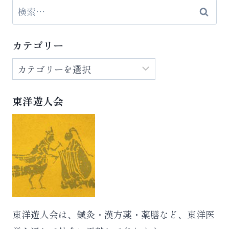
検
索:
カテゴリー
カ
テ
ゴ
東洋遊人会
リ
ー
東洋遊人会は、鍼灸・漢方薬・薬膳など、東洋医