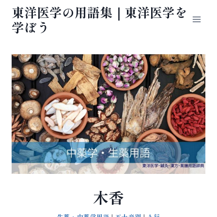
内
東洋医学の用語集｜東洋医学を
容
学ぼう
を
ス
キ
ッ
プ
木香
生薬・中薬学用語
|
五十音別
|
ま行