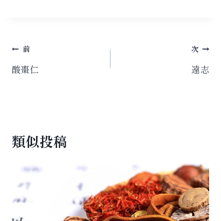
投
前
次
稿
酸棗仁
遠志
ナ
ビ
ゲ
類似投稿
ー
シ
ョ
ン