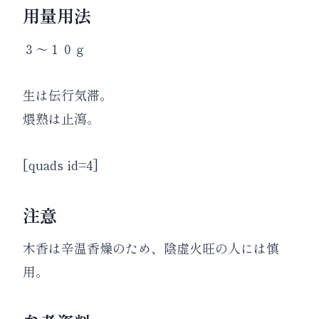
用量用法
３～１０ｇ
生は伝行気滞。
煨熟は止瀉。
[quads id=4]
注意
木香は辛温香燥のため、陰虚火旺の人には慎
用。