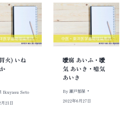
胃火) いね
噯腐 あいふ・噯
いか
気 あいき・噫気
あいき
By
瀬戸郁保
Ikuyasu Seto
2022年6月27日
2月21日