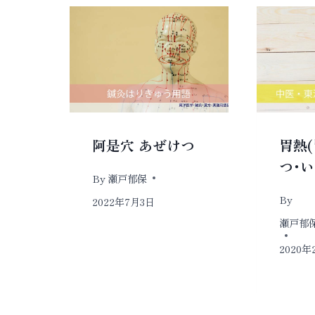
阿是穴 あぜけつ
胃熱(
つ･
By
瀬戸郁保
By
2022年7月3日
瀬戸郁保 
2020年