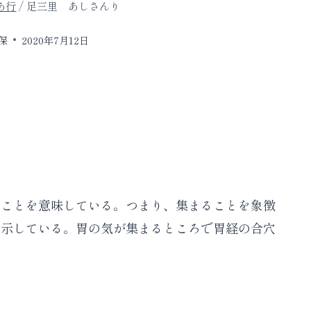
あ行
/
足三里 あしさんり
保
2020年7月12日
のことを意味している。つまり、集まることを象徴
を示している。胃の気が集まるところで胃経の合穴