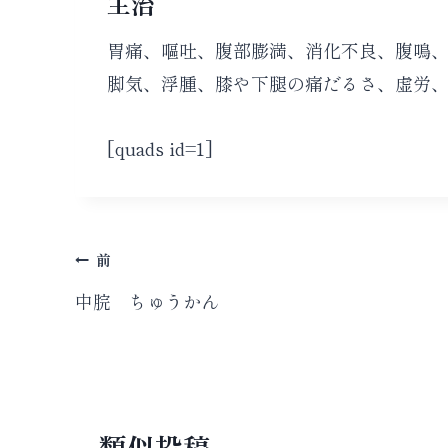
主治
胃痛、嘔吐、腹部膨満、消化不良、腹鳴
脚気、浮腫、膝や下腿の痛だるさ、虚労
[quads id=1]
投
前
稿
中脘 ちゅうかん
ナ
ビ
ゲ
類似投稿