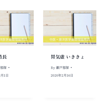
消長
胃気虚 いききょ
郁保
By
瀬戸郁保
8月1日
2020年2月16日