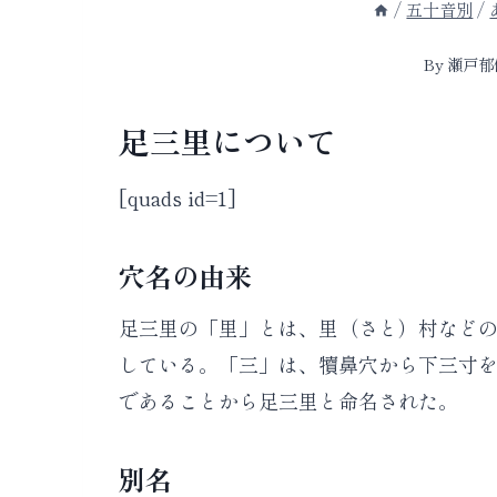
/
五十音別
/
By
瀬戸郁
足三里について
[quads id=1]
穴名の由来
足三里の「里」とは、里（さと）村など
している。「三」は、犢鼻穴から下三寸
であることから足三里と命名された。
別名