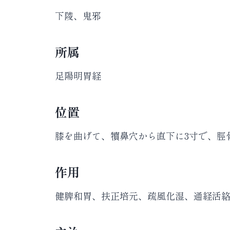
下陵、鬼邪
所属
足陽明胃経
位置
膝を曲げて、犢鼻穴から直下に3寸で、脛
作用
健脾和胃、扶正培元、疏風化湿、通経活