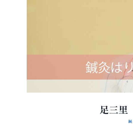
足三里
鍼