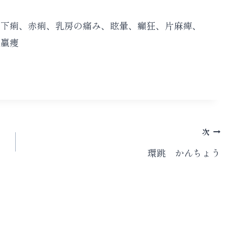
、下痢、赤痢、乳房の痛み、眩暈、癲狂、片麻痺、
、羸痩
次
環跳 かんちょう