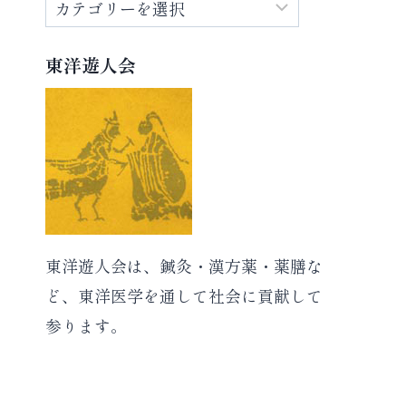
カ
テ
ゴ
東洋遊人会
リ
ー
東洋遊人会は、鍼灸・漢方薬・薬膳な
ど、東洋医学を通して社会に貢献して
参ります。