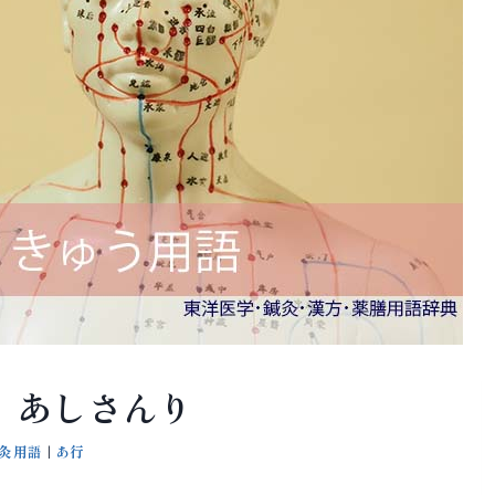
 あしさんり
灸用語
|
あ行