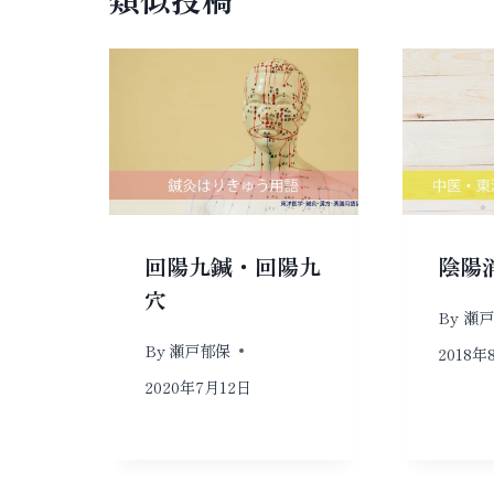
ー
シ
ョ
ン
回陽九鍼・回陽九
陰陽
穴
By
瀬戸
By
瀬戸郁保
2018年
2020年7月12日