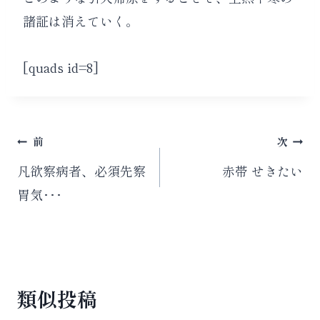
諸証は消えていく。
[quads id=8]
投
前
次
稿
凡欲察病者、必須先察
赤帯 せきたい
胃気･･･
ナ
ビ
ゲ
ー
類似投稿