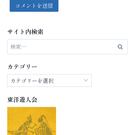
サイト内検索
検
索:
カテゴリー
カ
テ
ゴ
東洋遊人会
リ
ー