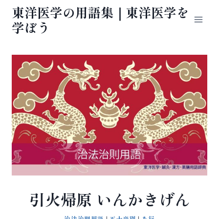
内
東洋医学の用語集｜東洋医学を
容
学ぼう
を
ス
キ
ッ
プ
引火帰原 いんかきげん
治法治則用語
|
五十音別
|
あ行