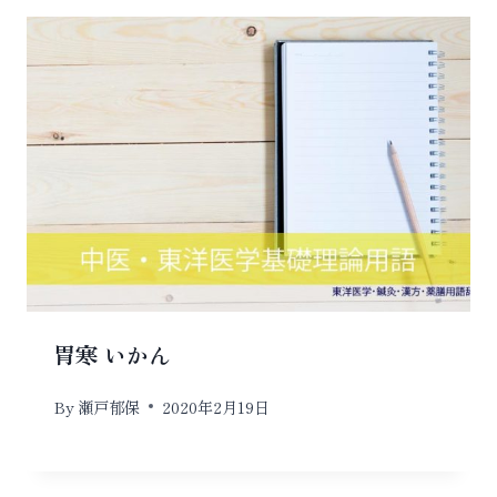
シ
ョ
ン
胃寒 いかん
By
瀬戸郁保
2020年2月19日