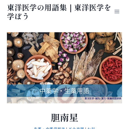
内
東洋医学の用語集｜東洋医学を
容
学ぼう
を
ス
キ
ッ
プ
胆南星
生薬・中薬学用語
|
五十音別
|
た行