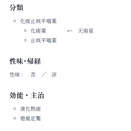
分類
化痰止咳平喘薬
化痰薬 ←
天南星
止咳平喘薬
性味･帰経
性味： 苦 ／ 涼
効能・主治
清化熱痰
熄風定驚