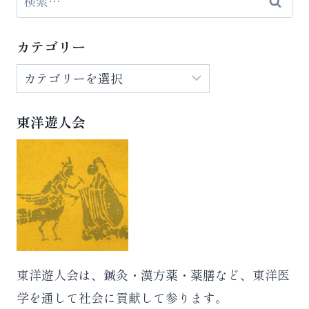
索:
カテゴリー
カ
テ
ゴ
東洋遊人会
リ
ー
東洋遊人会は、鍼灸・漢方薬・薬膳など、東洋医
学を通して社会に貢献して参ります。