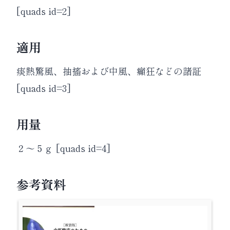
[quads id=2]
適用
痰熱驚風、抽搐および中風、癲狂などの諸証
[quads id=3]
用量
２～５ｇ [quads id=4]
参考資料