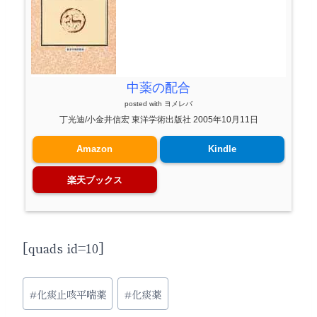
中薬の配合
posted with
ヨメレバ
丁光迪/小金井信宏 東洋学術出版社 2005年10月11日
Amazon
Kindle
楽天ブックス
[quads id=10]
投
#
化痰止咳平喘薬
#
化痰薬
稿