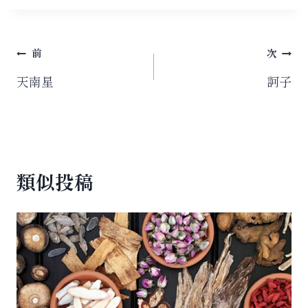
タ
グ:
投
前
次
稿
天南星
訶子
ナ
ビ
ゲ
類似投稿
ー
シ
ョ
ン